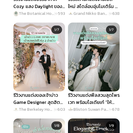
Cozy แสง Daylight ของ
ใหม่ สไตล์อบอุ่นโมเดิร์น ที่
บ่าวสาวสายอินโทรเวิร์ตที่
ใส่ใจทุกดีเทลแบบ
The Botanical House Bangkok
|
593
Grand Nikko Bangkok Sathorn
|
638
ใส่ใจแขกสุดๆ @ The
Omotenashi @ Grand
Slide 1 of 7
Slide 1 of 7
Botanical House
Nikko Bangkok Sathorn
1/7
1/7
Bangkok
รีวิวงานแต่งของเจ้าบ่าว
รีวิวงานแต่งฟีลสวนสุดไพร
Game Designer สุดฮิต
เวท พร้อมไอเดียเก๋ “ให้
เจ้าของคลิปไวรัล 2 ล้านวิว
แขกทานอาหารก่อนเริ่ม
The Berkeley Hotel Pratunam
|
603
Bliston Suwan Park View Hotel & Serviced Residence
|
678
@ The Berkeley Hotel
พิธี” @ Bliston Suwan
Slide 1 of 8
Slide 1 of 9
Pratunam
Park View Hotel &
1/8
1/9
Serviced Residence