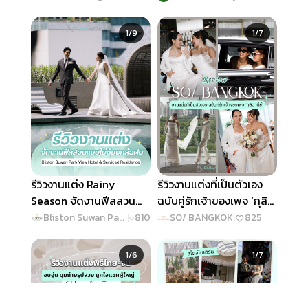
Daylight ไวป์ดี ใจกลาง
วันสุดพิเศษ
Slide 1 of 9
Slide 1 of 7
เมือง
1/9
1/7
รีวิวงานแต่ง Rainy
รีวิวงานแต่งที่เป็นตัวเอง
Season จัดงานฟีลสวน
ฉบับคู่รักเจ้าของเพจ ‘กุลิ
แบบไม่ต้องกลัวฝน @
ว่าดีย์’ @SO/ BANGKOK
Bliston Suwan Park View Hotel & Serviced Residence
|
810
SO/ BANGKOK
|
825
Bliston Suwan Park
Slide 1 of 6
Slide 1 of 7
View Hotel & Serviced
1/6
1/7
Residence
เมนู
ค้นหา