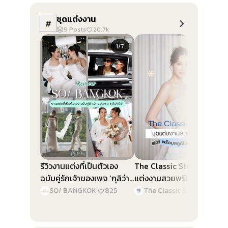
ชุดแต่งงาน
#
9
Posts
20.7k
Slide 1 of 7
Slide 1 of 5
1/7
1/5
รีวิวงานแต่งที่เป็นตัวเอง
The Classic Studio ชุด
ฉบับคู่รักเจ้าของเพจ ‘กุลิว่า
แต่งงานสวยพรีเมียม พร้อม
ดีย์’ @SO/ BANGKOK
สตูดิโอถ่ายภาพ
SO/ BANGKOK
|
825
The Classic Studio & Planner
|
2.3