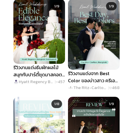
Slide 1 of 9
Slide 1 of 9
1/9
1/9
รีวิวงานแต่งธีมผักผลไม้
รีวิวงานแต่งจาก Best
สนุกกับปาร์ตี้ชุดมาสคอต!
Color ของบ่าวสาว ครีเอท
@ Hyatt Regency
Hyatt Regency Bangkok Sukhumvit
|
457
งานสวยทุกดีเทล @ The
The Ritz-Carlton, Bangkok
|
468
Bangkok Sukhumvit
Ritz-Carlton, Bangkok
Slide 1 of 8
Slide 1 of 9
1/8
1/9