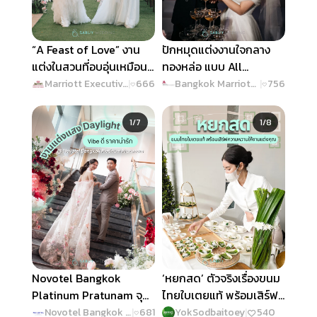
“A Feast of Love” งาน
ปักหมุดแต่งงานใจกลาง
แต่งในสวนที่อบอุ่นเหมือน
ทองหล่อ แบบ All
อยู่บ้าน @ Marriott
Inclusive เริ่มเพียง
Marriott Executive Apartments Sukhumvit Park Bangkok
|
666
Bangkok Marriott Hotel Sukhumvit
|
756
Executive Apartments
400,000 บาท @
Slide 1 of 7
Slide 1 of 8
Sukhumvit Park
Bangkok Marriott Hotel
1/7
1/8
Bangkok
Sukhumvit
Novotel Bangkok
‘หยกสด’ ตัวจริงเรื่องขนม
Platinum Pratunam จุด
ไทยใบเตยแท้ พร้อมเสิร์ฟ
หมายจัดงานแต่งแสง
ความหวานให้งานแต่งเป็น
Novotel Bangkok Platinum Pratunam
|
681
YokSodbaitoey
|
540