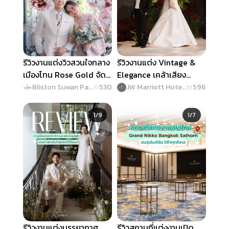
รีวิวงานแต่งวิวสวนใจกลาง
รีวิวงานแต่ง Vintage &
เมืองโทน Rose Gold จัด
Elegance เคล้าเสียง
เต็มเกมสนุก ฟีลกู๊ดตลอด
ดนตรีแจ๊ส @ JW
Bliston Suwan Park View Hotel & Serviced Residence
|
530
JW Marriott Hotel Bangkok
|
596
งาน @ Bliston Suwan
Marriott Hotel Bangkok
Slide 1 of 9
Slide 1 of 7
Park View Hotel &
1/9
1/7
Serviced Residence
รีวิวงานแต่งบรรยากาศ
รีวิวสถานที่แต่งงานเปิด