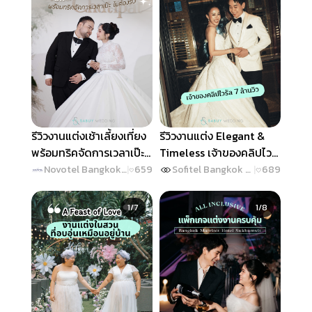
รีวิวงานแต่งเช้าเลี้ยงเที่ยง
รีวิวงานแต่ง Elegant &
พร้อมทริคจัดการเวลาเป๊ะ
Timeless เจ้าของคลิปไว
ไม่ต้องรีบ @ Novotel
รัล 7 ล้านวิว @ Sofitel
Novotel Bangkok On Siam Square
|
659
Sofitel Bangkok Sukhumvit
|
689
Bangkok on Siam
Bangkok Sukhumvit
Slide 1 of 7
Slide 1 of 8
Square
1/7
1/8