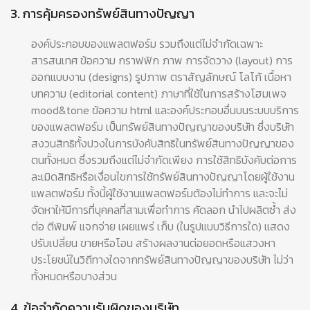
3. การคุ้มครองทรัพย์สินทางปัญญา
องค์ประกอบของแพลตฟอร์ม รวมถึงแต่ไม่จำกัดเฉพาะ
สารสนเทศ ข้อความ กราฟฟิก ภาพ การจัดวาง (layout) การ
ออกแบบงาน (designs) รูปภาพ ตราสัญลักษณ์ โลโก้ เนื้อหา
บทความ (editorial content) ภาษาที่ใช้ในการสร้างโฮมเพจ
mood&tone ข้อความ html และองค์ประกอบอื่นบนระบบบริการ
ของแพลตฟอร์ม เป็นทรัพย์สินทางปัญญาของบริษัท ซึ่งบริษัท
สงวนสิทธิทั้งปวงในการบังคับสิทธิในทรัพย์สินทางปัญญาของ
ตนทั้งหมด ซึ่งรวมถึงแต่ไม่จำกัดเพียง การใช้สิทธิบังคับต่อการ
ละเมิดสิทธิหรือเงื่อนไขการใช้ทรัพย์สินทางปัญญาโดยผู้ใช้งาน
แพลตฟอร์ม ทั้งนี้ผู้ใช้งานแพลตฟอร์มต้องไม่ทำการ และจะไม่
จัดหาให้มีการที่บุคคลที่สามเพื่อทำการ คัดลอก นำไปผลิตซ้ำ ส่ง
ต่อ ตีพิมพ์ แจกจ่าย เผยแพร่ เก็บ (ในรูปแบบวิธีการใด) แสดง
ปรับเปลี่ยน ขายหรือโอน สร้างผลงานต่อยอดหรือแสวงหา
ประโยชน์ในวิถีทางใดจากทรัพย์สินทางปัญญาของบริษัท ไม่ว่า
ทั้งหมดหรือบางส่วน
4. ข้อจำกัดความรับผิดของบริษัท