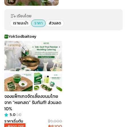
1
ร้าน
เรียงโดย
เราแนะนำ
ราคา
ส่วนลด
YokSodbaitoey
catering
จองแพ็กเกจจัดเลี้ยงขนมไทย
จาก “หยกสด” รับทันที! ส่วนลด
10%
5.0
(
4
)
ราคาเริ่มต้น
฿
9,000
฿
8,100
-฿
900
OFF