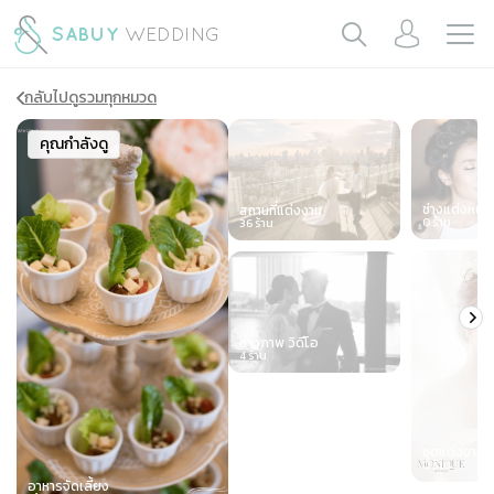
กลับไปดูรวมทุกหมวด
Slide 1 of 7
คุณกำลังดู
ช่างแต่งหน้า
สถานที่แต่งงาน
0
ร้าน
36
ร้าน
ช่างภาพ วิดีโอ
4
ร้าน
ชุดแต่งงาน
0
ร้าน
อาหารจัดเลี้ยง