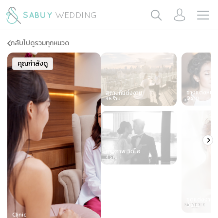
กลับไปดูรวมทุกหมวด
Slide 1 of 7
คุณกำลังดู
ช่างแต่งหน้า
สถานที่แต่งงาน
0
ร้าน
36
ร้าน
ช่างภาพ วิดีโอ
4
ร้าน
ชุดแต่งงาน
0
ร้าน
Clinic