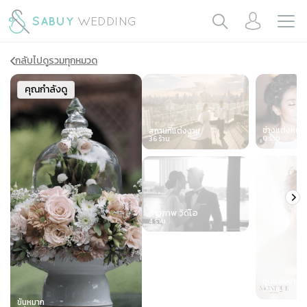
กลับไปดูรวมทุกหมวด
Slide 1 of 7
คุณกำลังดู
ช่างแต่งหน้า
สถานที่แต่งงาน
0
ร้าน
36
ร้าน
ช่างภาพ วิดีโอ
4
ร้าน
ชุดแต่งงาน
0
ร้าน
ขันหมาก