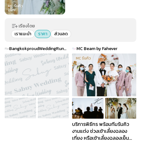
MC รันคิว
2
ร้าน
เรียงโดย
เราแนะนำ
ราคา
ส่วนลด
BangkokproudWeddingRunQ & MC
MC Beam by Fahever
MC รันคิว
บริการพิธีกร พร้อมทีมรันคิว
งานแต่ง ช่วงเช้าเลี้ยงฉลอง
เที่ยง หรือเช้าเลี้ยงฉลองเย็น