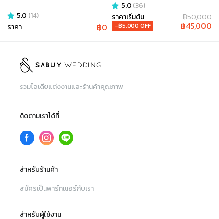
เพียง 45,000 บาท @ MC
5.0
(
36
)
5.0
(
14
)
Beam by Fahever
ราคาเริ่มต้น
฿
50,000
฿
45,000
฿
0
-฿
5,000
OFF
ราคา
รวมไอเดียแต่งงานและร้านค้าคุณภาพ
ติดตามเราได้ที่
สำหรับร้านค้า
สมัครเป็นพาร์ทเนอร์กับเรา
สำหรับผู้ใช้งาน