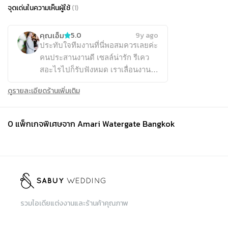
จุดเด่นในความเห็นผู้ใช้
(
1
)
คุณเอ็ม
5.0
9y ago
ประทับใจทีมงานที่นี่พอสมควรเลยค่ะ
คนประสานงานดี เซลล์น่ารัก รีเคว
สอะไรไปก็รับฟังหมด เราเลื่อนงาน
จากวันสวรรคตของในหลวงรัชกาลที่
ดูรายละเอียดร้านเพิ่มเติม
9 เขาก็จัดการให้ คุณพ่อขอเทสต์
อาหารสามสี่รอบ คอมเม้นท์ปรับ
อะไร เขาก็จัดให้หมด สถานที่รองรับ
0
แพ็กเกจพิเศษจาก
Amari Watergate Bangkok
แขกได้เยอะ งานเรา 650 คนสบายๆ
ไม่มีปัญหา โต๊ะจีนอร่อย วางใจได้
เลยค่ะ
รวมไอเดียแต่งงานและร้านค้าคุณภาพ