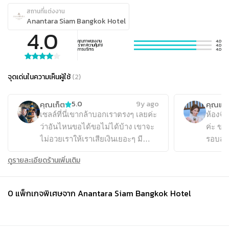
สถานที่แต่งงาน
Anantara Siam Bangkok Hotel
4.0
คุณภาพของงาน
4.0
ราคา (ความคุ้มค่า)
4.0
การบริการ
4.0
จุดเด่นในความเห็นผู้ใช้
(
2
)
คุณเก็ต
คุณแฟร
5.0
9y ago
เซลล์ที่นี่เขากล้าบอกเราตรงๆ เลยค่ะ
ห้องจัด
ว่าอันไหนขอได้ขอไม่ได้บ้าง เขาจะ
ค่ะ ของ
ไม่อวยเราให้เราเสียเงินเยอะๆ มี
รอบสวน 
ความชัดเจน สัญญาเคลียร์ทุกอย่าง
ชนกันพ
ดูรายละเอียดร้านเพิ่มเติม
ข้อดีอีกอย่างคือที่นี่มีห้องบอลรูมห้อง
แล้วแข
เดียว ทำให้เวลาจัดงานเขาโฟกัสกับ
จะงงนิ
เราได้ดี เป็นส่วนตัว มีที่จอดรถติดกับ
มีป้ายบ
0
แพ็กเกจพิเศษจาก
Anantara Siam Bangkok Hotel
ห้องบอลรูม เข้าออกสะดวก ห้องกว้าง
เลยหัก
รองรับค็อกเทลได้ 800 คน แถมไม่มี
อาหารเ
ข้อจำกัดด้วยว่าต้องลงโต๊ะมากน้อยกี่
หมื่น เ