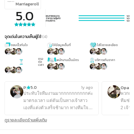
Marriageroll
5.0
คุณภาพของงาน
5.0
ราคา (ความคุ้มค่า)
5.0
การบริการ
5.0
จุดเด่นในความเห็นผู้ใช้
(
4
)
ตอบเร็วทันใจ
ให้ข้อมูลเต็มที่
ใส่ใจรายละเอียด
ตรง
พนักงานเป็นมิตร
บริการเกินราคา
ต่อ
เวลา
P.
Opas 
5.0
1y ago
ประทับใจทีมงานมากกกกกกกกกกค่ะ
พวกเรา
มาตรงเวลา แต่ดันเป็นทางเจ้าสาว
ทีมช่า
เองที่แต่งตัวเสร็จช้ามาก ทางทีมใจ
2 เจ้า 
เย็นมากๆค่ะ พอแต่งตัวเสร็จไม่รอช้า
มากที่ส
ดูรายละเอียดร้านเพิ่มเติม
ทีมงานจัดท่าจัดทางบอกเลยว่าให้ไป
Marria
ตรงไหนทำอะไร ไม่ต้องเสียเวลายืน
แสง โ