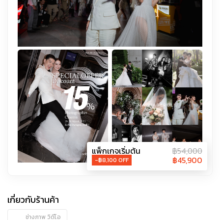
แพ็กเกจเริ่มต้น
฿
54,000
฿
45,900
-฿
8,100
OFF
เกี่ยวกับร้านค้า
ช่างภาพ วิดีโอ