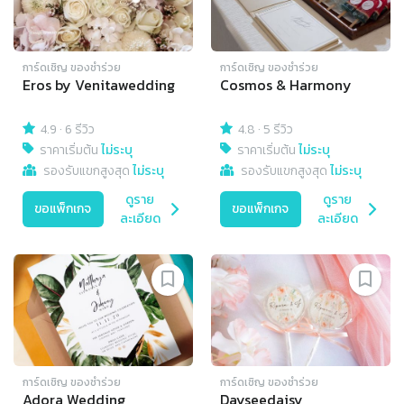
การ์ดเชิญ​ ของชำร่วย
การ์ดเชิญ​ ของชำร่วย
Eros by Venitawedding
Cosmos & Harmony
4.9
·
6 รีวิว
4.8
·
5 รีวิว
ราคาเริ่มต้น
ไม่ระบุ
ราคาเริ่มต้น
ไม่ระบุ
รองรับแขกสูงสุด
ไม่ระบุ
รองรับแขกสูงสุด
ไม่ระบุ
ดูราย
ดูราย
ขอแพ็กเกจ
ขอแพ็กเกจ
ละเอียด
ละเอียด
การ์ดเชิญ​ ของชำร่วย
การ์ดเชิญ​ ของชำร่วย
Adora Wedding
Dayseedaisy