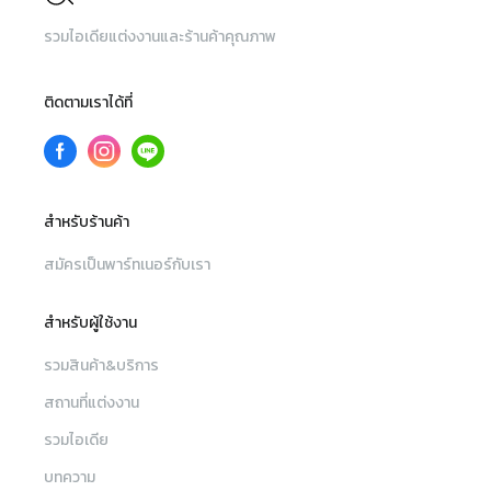
สวยมาก ได้จากแพคเกจเวดดิ้งของ
สร้าง
รวมไอเดียแต่งงานและร้านค้าคุณภาพ
รร. เซลที่ได้ซื้อคุณต้า บริการดีมาก
แขกให้
ใส่ใจ ตอบตลอดๆแม้วันหยุด ประทับ
ไปกับง
ใจไม่รู้ลืมกับงานแต่งงานที่นี้
แบบไห
ติดตามเราได้ที่
โรงแรม
อาหารร
ค่ะ แ
เองที่
สำหรับร้านค้า
งานยุ่งมา
ไม่ผิดห
สมัครเป็นพาร์ทเนอร์กับเรา
แนะนำ 100% คุ้มค่
ทั้งวิว
สำหรับผู้ใช้งาน
รวมสินค้า&บริการ
สถานที่แต่งงาน
รวมไอเดีย
บทความ