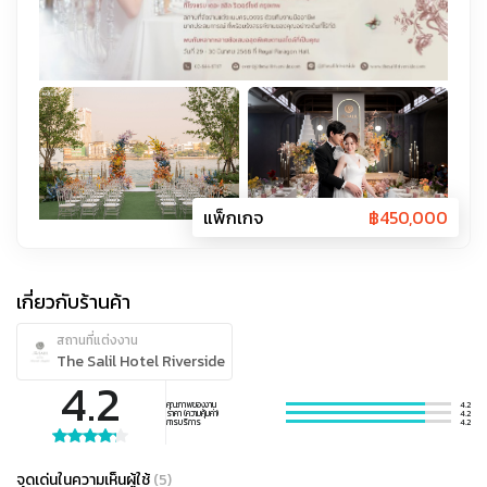
แพ็กเกจ
฿
450,000
เกี่ยวกับร้านค้า
สถานที่แต่งงาน
The Salil Hotel Riverside
4.2
คุณภาพของงาน
4.2
ราคา (ความคุ้มค่า)
4.2
การบริการ
4.2
จุดเด่นในความเห็นผู้ใช้
(
5
)