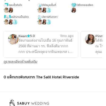
ตอบเร็วทันใจ
ให้ข้อมูลเต็มที่
ใส่ใจรายละเอียด
พนักงานเป็นมิตร
บริการเกินราคา
Kwan
Pinn .
5.0
11mo ago
จัดงานแต่งงานไปเมื่อ 16 กุมภาพันธ์
ได้จัด
2568 ที่ผ่านมา รร. ฟีลลิ่งดีมากกก
ณ โรงแ
กกก ประหนึ่งหลุดจากพินเทอเรส เรา
คุณเก๋
จัดแบบ sit down dinner + buffet ได้
วันงาน
ดูรายละเอียดร้านเพิ่มเติม
แขกประมาณ 250+- ไม่แออัด กำลัง
จอง โด
ดี แต่แมลงเยอะมาก ตอนถ่ายรูปแบ
ออกมาตา
คดรอป เพราะไฟดวงใหญ่มาก เฟล
กดดันเ
0
แพ็กเกจพิเศษจาก
The Salil Hotel Riverside
ตรงนี้นิด อากาศร้อนถ้าช่วงเดือน กพ
หน้าที
นี่ว่าจัด ปลายปี จะเริ่ดสุด แขกชม
เหลืออย่างดี งาน
อาหารเป็นเสียงเดียวกันว่าอร่อยมาก
ตั้งใจ
ทานเบิ้ลๆ แถมใส่ซองมาแล้ว ยังใส่
โรงแร
เพิ่มอีก ดอกไม้งานเช้า ทีม รร. จัดให้
อบอุ่น โรงแรมมีฟังก์ชั่นครบ ช่วย